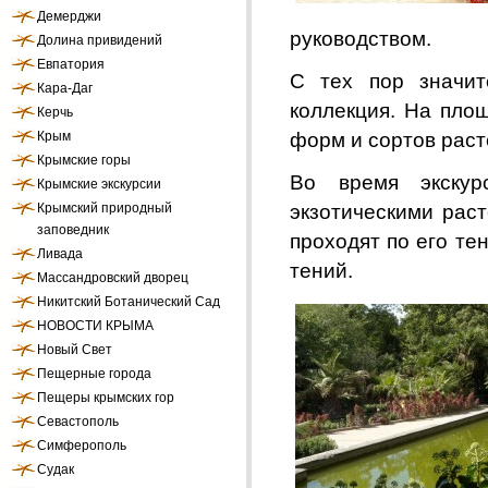
Демерджи
руковод­ством.
Долина привидений
Евпатория
С тех пор значит
Кара-Даг
коллекция. На площ
Керчь
Крым
форм и сортов раст
Крымские горы
Во время экскур
Крымские экскурсии
Крымский природный
экзотическими рас
заповедник
проходят по его те
Ливада
тений.
Массандровский дворец
Никитский Ботанический Сад
НОВОСТИ КРЫМА
Новый Свет
Пещерные города
Пещеры крымских гор
Севастополь
Симферополь
Судак