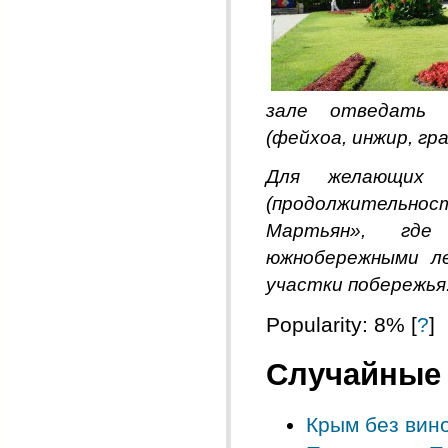
зале
отведать
(
фейхоа
,
инжир
,
гр
Для
желающих
(
продолжительнос
Мартьян»
,
где
южнобережными
л
участки
побережья
Popularity: 8%
[
?
]
Случайные 
Крым без вин