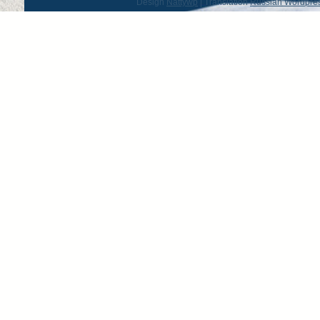
Design
Nattywp
| Translation
Russian Wordpre