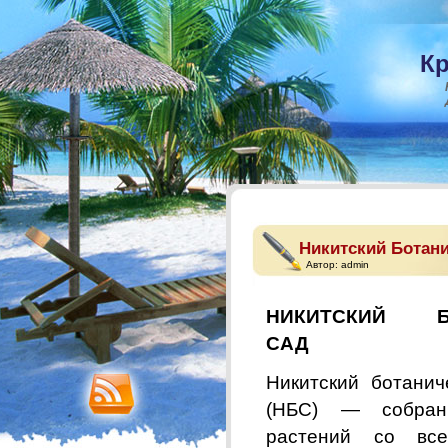
Кр
Никитский Ботан
Автор:
admin
НИКИТСКИЙ
САД
Никитский ботанич
(НБС) — собрани
растений со все