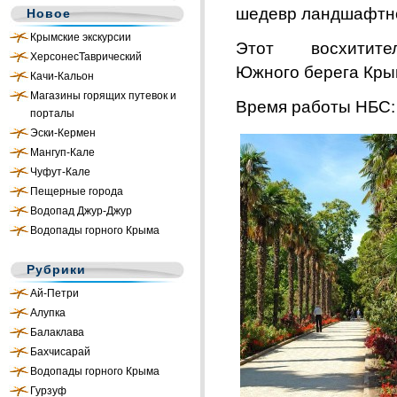
шедевр ландшафтно
Новое
Крымские экскурсии
Этот восхитите
ХерсонесТаврический
Южного берега Крым
Качи-Кальон
Магазины горящих путевок и
Время работы НБС: 9
порталы
Эски-Кермен
Мангуп-Кале
Чуфут-Кале
Пещерные города
Водопад Джур-Джур
Водопады горного Крыма
Рубрики
Ай-Петри
Алупка
Балаклава
Бахчисарай
Водопады горного Крыма
Гурзуф