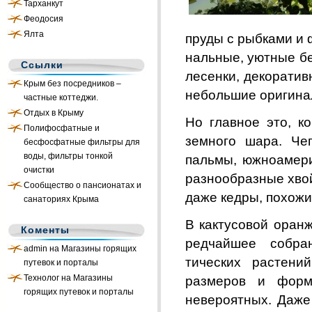
Тарханкут
Феодосия
Ялта
пруды с рыбками и 
нальные, уютные бе
Ссылки
лесенки, декорати
Крым без посредников –
небольшие ори­гина
частные коттеджи.
Отдых в Крыму
Но главное это, к
Полифосфатные и
земного шара. Че
бесфосфатные фильтры для
воды, фильтры тонкой
пальмы, южноамери
очистки
разнообразные хво
Сообщество о пансионатах и
даже кедры, похожи
санаториях Крыма
В кактусовой оранж
Коменты
редчайшее
собра
admin
на
Магазины горящих
тических растени
путевок и порталы
Технолог на
Магазины
размеров и форм
горящих путевок и порталы
невероятных. Даже 