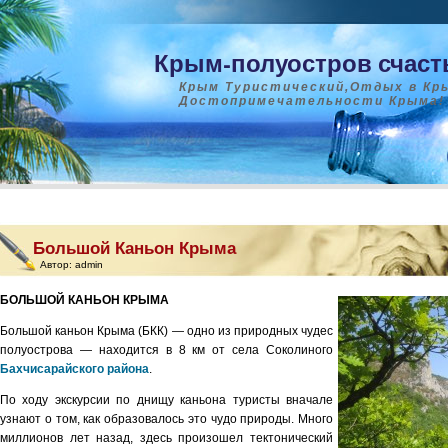
Крым-полуостров счаст
Крым Туристический,Отдых в Кр
Достопримечательности Крыма!
Большой Каньон Крыма
Автор:
admin
БОЛЬШОЙ
КАНЬОН
КРЫМА
Большой каньон Крыма (БКК) — одно из при­родных чудес
полуострова — находится в 8 км от села Соколиного
Бахчисарайского района
.
По ходу экскурсии по днищу каньона туристы вначале
узнают о том, как образовалось это чудо природы. Много
миллионов лет назад, здесь произо­шел тектонический