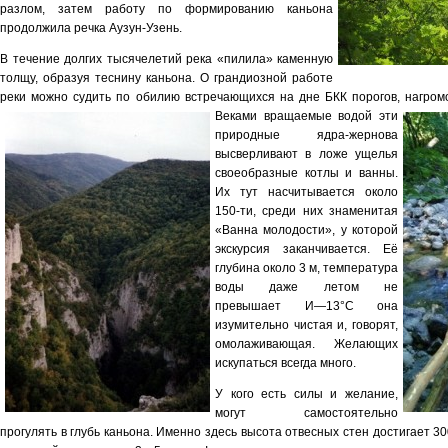
разлом, затем работу по форми­рованию каньона
продолжила речка Аузун-Узень.
В течение долгих тысячелетий река «пилила» каменную
толщу, образуя теснину каньона. О гран­диозной работе
реки можно судить по обилию встречающихся на дне БКК порогов, нагромо
Веками вращаемые водой эти
природные ядра-жернова
высверливают в ложе ущелья
своеобразные котлы и ванны.
Их тут насчитывается около
150-ти, среди них зна­менитая
«Ванна молодости», у которой
экскурсия заканчивается. Её
глубина около 3 м, температу­ра
воды даже летом не
превышает И—13°С она
изумительно чистая и, говорят,
омолаживающая. Желающих
искупаться всегда много.
У кого есть силы и желание,
могут самостоятель­но
прогулять в глубь каньона. Именно здесь высо­та отвесных стен достигает 30