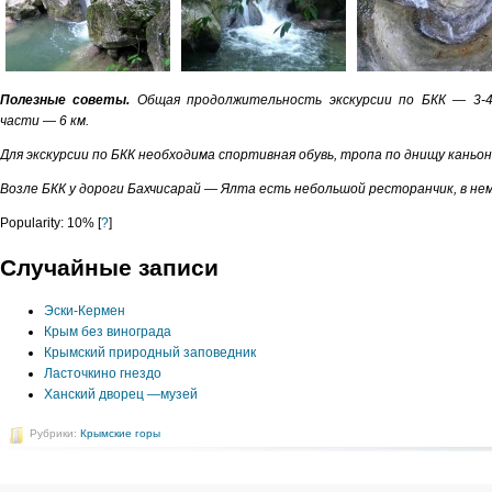
Полезные
советы
.
Общая
продолжительность
экскурсии
по
БКК
—
3-
части
—
6
км
.
Для
экскурсии
по
БКК
необходима
спортивная
обувь
,
тропа
по
днищу
каньо
Возле
БКК
у
дороги
Бахчисарай
—
Ялта
есть
не­
большой
ресторанчик
,
в
не
Popularity: 10%
[
?
]
Случайные записи
Эски-Кермен
Крым без винограда
Крымский природный заповедник
Ласточкино гнездо
Ханский дворец —музей
Рубрики:
Крымские горы