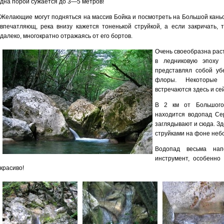
дна порой сужается до 3—5 метров!
Желающие могут подняться на массив Бойка и по­смотреть на Большой каньо
впечатляющ, река внизу кажется тоненькой струйкой, а если закричать, 
далеко, многократно отражаясь от его бортов.
Очень своеобразна раст
в ледниковую эпоху 
представлял собой уб
флоры. Некоторые 
встречаются здесь и сей
В 2 км от Большого
находится водопад Сер
заглядывают и сюда. Зд
струйками на фоне небо
Водопад весьма нап
инструмент, особенно
красиво!