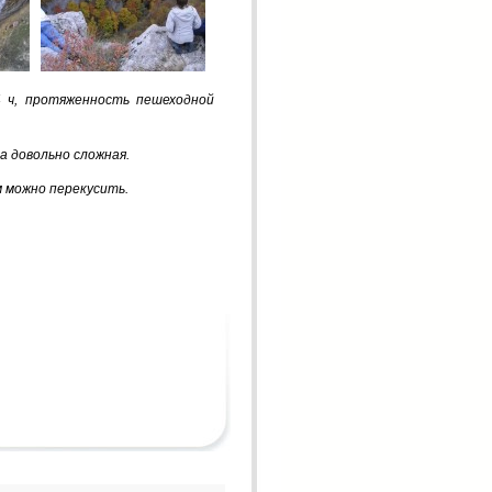
4
ч
,
протяженность
пеше­
ходной
на
довольно
сложная
.
м
можно
перекусить
.