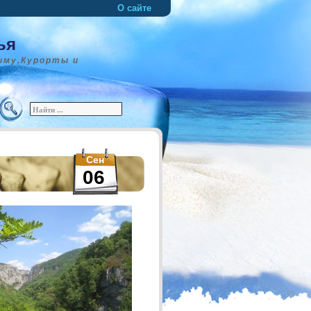
О сайте
ья
ыму,Курорты и
Сен
06