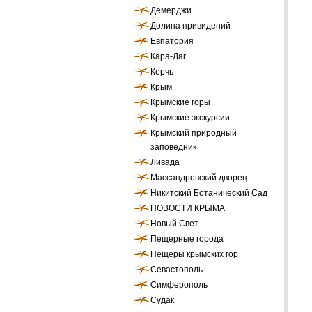
Демерджи
Долина привидений
Евпатория
Кара-Даг
Керчь
Крым
Крымские горы
Крымские экскурсии
Крымский природный
заповедник
Ливада
Массандровский дворец
Никитский Ботанический Сад
НОВОСТИ КРЫМА
Новый Свет
Пещерные города
Пещеры крымских гор
Севастополь
Симферополь
Судак