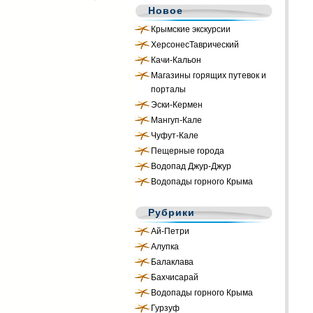
Новое
Крымские экскурсии
ХерсонесТаврический
Качи-Кальон
Магазины горящих путевок и
порталы
Эски-Кермен
Мангуп-Кале
Чуфут-Кале
Пещерные города
Водопад Джур-Джур
Водопады горного Крыма
Рубрики
Ай-Петри
Алупка
Балаклава
Бахчисарай
Водопады горного Крыма
Гурзуф