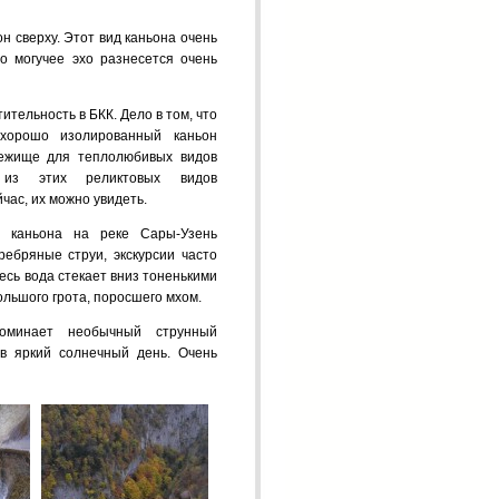
н сверху. Этот вид каньона очень
то могучее эхо разнесется очень
ительность в БКК. Дело в том, что
хорошо изолированный каньон
ежище для теплолюби­вых видов
из этих реликтовых ви­дов
час, их можно увидеть.
 каньона на реке Сары-Узень
ебряные струи, экскурсии часто
есь вода стекает вниз тоненькими
льшого грота, поросшего мхом.
оминает не­обычный струнный
 в яркий солнечный день. Очень