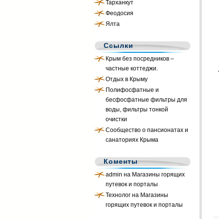
Тарханкут
Феодосия
Ялта
Ссылки
Крым без посредников –
частные коттеджи.
Отдых в Крыму
Полифосфатные и
бесфосфатные фильтры для
воды, фильтры тонкой
очистки
Сообщество о пансионатах и
санаториях Крыма
Коменты
admin
на
Магазины горящих
путевок и порталы
Технолог на
Магазины
горящих путевок и порталы